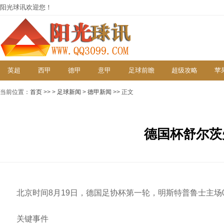
阳光球讯欢迎您！
英超
西甲
德甲
意甲
足球前瞻
超级攻略
苹
当前位置：
首页
>> >
足球新闻
>
德甲新闻
>> 正文
德国杯舒尔茨
北京时间8月19日，德国足协杯第一轮，明斯特普鲁士主场
关键事件