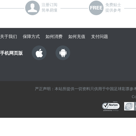
注册订阅
免费贴士
简单易懂
提供参考
关于我们
保障方式
如何消费
如何充值
支付问题
手机网页版
严正声明：本站所提供一切资料只供用于中国足球彩票参
Co