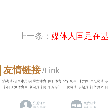
上一条：
媒体人国足在
友情链接
/Link
滴滴球讯
皇家足球
星空体育
保利体育
钻石硬料
伟胜网
皇冠足球
|
|
|
|
|
|
|
球讯
天涯体育网
新波足球网
阳光球讯
丰收足球
易起足球
华夏体讯
|
|
|
|
|
|
|
注册订阅
免费贴士
简单易懂
提供参考