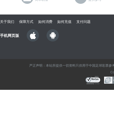
关于我们
保障方式
如何消费
如何充值
支付问题
手机网页版
严正声明：本站所提供一切资料只供用于中国足球彩票参
Co