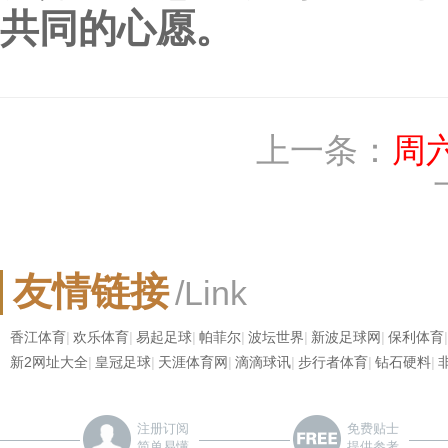
共同的心愿。
上一条：
周
友情链接
/Link
香江体育
欢乐体育
易起足球
帕菲尔
波坛世界
新波足球网
保利体育
|
|
|
|
|
|
|
新2网址大全
皇冠足球
天涯体育网
滴滴球讯
步行者体育
钻石硬料
|
|
|
|
|
|
注册订阅
免费贴士
简单易懂
提供参考